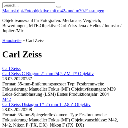
Skip
Search
to
for:
Manuskript-Fotoobjektive mit m42- und m39-Fassungen
content
Objektivauswahl für Fotografen. Merkmale, Vergleich,
Bewertungen, MTF-Objektive Carl Zeiss Jena / Helios / Industar /
Jupiter /Mir
Hauptseite
»
Carl Zeiss
Carl Zeiss
Carl Zeiss
Carl Zeiss C Biogon 21 mm f/4,5 ZM T* Objektiv
28.03.2022
0
287
Format: 35-mm-Entfernungsmesser Typ: Festbrennweite
Fokussierung: Manueller Fokus (MF) Objektivfassungen: M39
Leica-Schraubfassung (LSM) Erstes Produktionsjahr: 2004
M42
Carl Zeiss Distagon T* 25 mm 1: 2,8 Z-Objektiv
28.03.2022
0
298
Format: 35-mm-Spiegelreflexkamera Typ: Festbrennweite
Fokussierung: Manueller Fokus (MF) Objektivanschlüsse: M42,
M42, Nikon F (FX, DX), Nikon F (FX, DX)