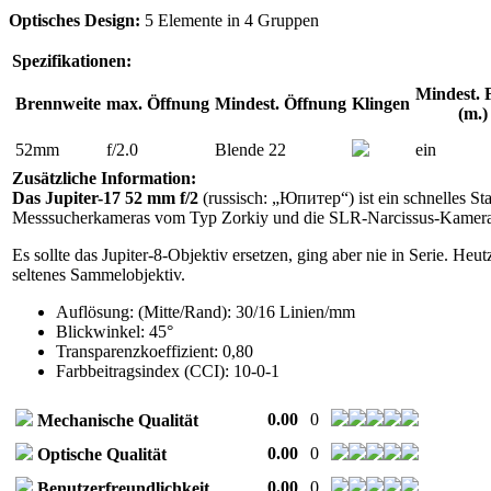
Optisches Design:
5 Elemente in 4 Gruppen
Spezifikationen:
Mindest. 
Brennweite
max. Öffnung
Mindest. Öffnung
Klingen
(m.)
52mm
f/2.0
Blende 22
ein
Zusätzliche Information:
Das Jupiter-17 52 mm f/2
(russisch: „Юпитер“) ist ein schnelles S
Messsucherkameras vom Typ Zorkiy und die SLR-Narcissus-Kamera
Es sollte das Jupiter-8-Objektiv ersetzen, ging aber nie in Serie. Heutz
seltenes Sammelobjektiv.
Auflösung: (Mitte/Rand): 30/16 Linien/mm
Blickwinkel: 45°
Transparenzkoeffizient: 0,80
Farbbeitragsindex (CCI): 10-0-1
0.00
0
Mechanische Qualität
0.00
0
Optische Qualität
0.00
0
Benutzerfreundlichkeit