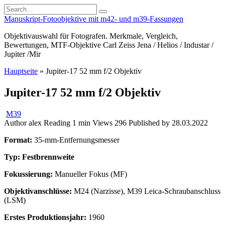
Skip
Search
to
for:
Manuskript-Fotoobjektive mit m42- und m39-Fassungen
content
Objektivauswahl für Fotografen. Merkmale, Vergleich,
Bewertungen, MTF-Objektive Carl Zeiss Jena / Helios / Industar /
Jupiter /Mir
Hauptseite
»
Jupiter-17 52 mm f/2 Objektiv
Jupiter-17 52 mm f/2 Objektiv
M39
Author
alex
Reading
1 min
Views
296
Published by
28.03.2022
Format:
35-mm-Entfernungsmesser
Typ: Festbrennweite
Fokussierung:
Manueller Fokus (MF)
Objektivanschlüsse:
М24 (Narzisse), M39 Leica-Schraubanschluss
(LSM)
Erstes Produktionsjahr:
1960