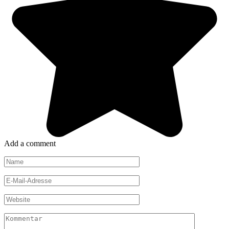
Add a comment
Name
*
E-
Mail-
Adresse
Website
*
Kommentar